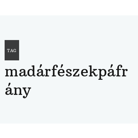
TAG
madárfészekpáfr
ány