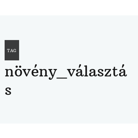
TAG
növény_választá
s