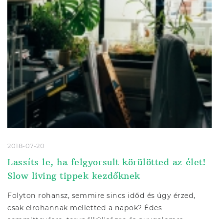
2018-07-20
Lassíts le, ha felgyorsult körülötted az élet!
Slow living tippek kezdőknek
Folyton rohansz, semmire sincs időd és úgy érzed,
csak elrohannak melletted a napok? Édes