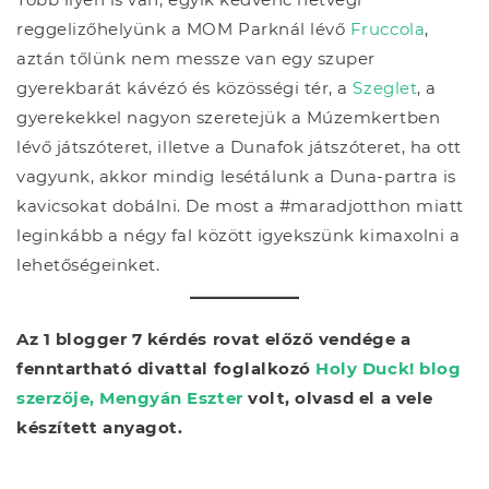
reggelizőhelyünk a MOM Parknál lévő
Fruccola
,
aztán tőlünk nem messze van egy szuper
gyerekbarát kávézó és közösségi tér, a
Szeglet
, a
gyerekekkel nagyon szeretejük a Múzemkertben
lévő játszóteret, illetve a Dunafok játszóteret, ha ott
vagyunk, akkor mindig lesétálunk a Duna-partra is
kavicsokat dobálni. De most a #maradjotthon miatt
leginkább a négy fal között igyekszünk kimaxolni a
lehetőségeinket.
Az 1 blogger 7 kérdés rovat előző vendége a
fenntartható divattal foglalkozó
Holy Duck! blog
szerzője, Mengyán Eszter
volt, olvasd el a vele
készített anyagot.