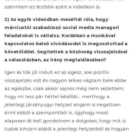
szerintem ez érződik azért a videókon is.
2) Az egyik videódban meséltél róla, hogy
márciustól szabadúszó social media manageri
feladatokat is vállalsz. Korábban a munkával
kapcsolatos belső vívódásodat is megosztottad a
követőiddel. Segítettek a közösség visszajelzései
a választásban, az irány megtalálásában?
Igen és tök jól indult ez az egész, sok pozitív
visszajelzés volt és nagyon lelkes vágtam bele ebbe
az egészbe, csak akkor sajnos még nem sejtettem,
hogy mi lesz pár héttel később… merthogy a
jelenlegi járványügyi helyzet engem is negatívan
érint ebből a szempontból is, úgyhogy most
alaposan át kell gondolnom a dolgokat, hogy mit is
tudok kihozni ebből a jelenlegi helyzetből és hogyan