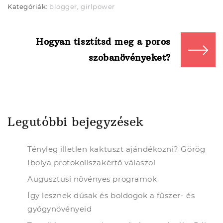
Kategóriák:
blogger
,
girlpower
Bejegyzés
navigáció
Hogyan tisztítsd meg a poros
szobanövényeket?
Legutóbbi bejegyzések
Tényleg illetlen kaktuszt ajándékozni? Görög
Ibolya protokollszakértő válaszol
Augusztusi növényes programok
Így lesznek dúsak és boldogok a fűszer- és
gyógynövényeid