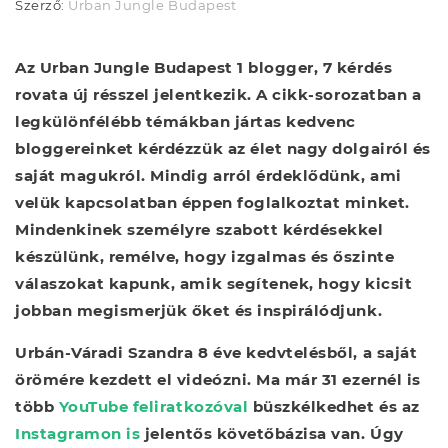
Szerző:
Urban Jungle Budapest
Az Urban Jungle Budapest 1 blogger, 7 kérdés
rovata új résszel jelentkezik. A cikk-sorozatban a
legkülönfélébb témákban jártas kedvenc
bloggereinket kérdézzük az élet nagy dolgairól és
saját magukról. Mindig arról érdeklődünk, ami
velük kapcsolatban éppen foglalkoztat minket.
Mindenkinek személyre szabott kérdésekkel
készülünk, remélve, hogy izgalmas és őszinte
válaszokat kapunk, amik segítenek, hogy kicsit
jobban megismerjük őket és inspirálódjunk.
Urbán-Váradi Szandra 8 éve kedvtelésből, a saját
örömére kezdett el videózni. Ma már 31 ezernél is
több
YouTube feliratkozóval
büszkélkedhet és az
Instagramon is
jelentős követőbázisa van. Úgy