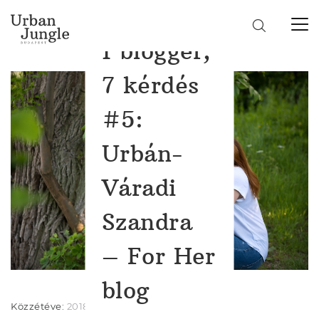
1 blogger,
7 kérdés
#5:
Urbán-
Váradi
Szandra
– For Her
blog
Közzétéve:
2018-04-14