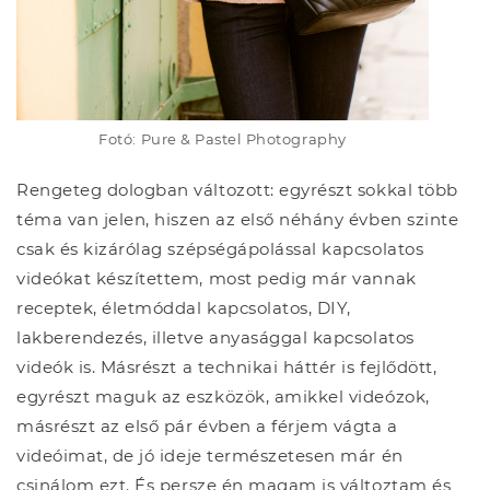
Fotó: Pure & Pastel Photography
Rengeteg dologban változott: egyrészt sokkal több
téma van jelen, hiszen az első néhány évben szinte
csak és kizárólag szépségápolással kapcsolatos
videókat készítettem, most pedig már vannak
receptek, életmóddal kapcsolatos, DIY,
lakberendezés, illetve anyasággal kapcsolatos
videók is. Másrészt a technikai háttér is fejlődött,
egyrészt maguk az eszközök, amikkel videózok,
másrészt az első pár évben a férjem vágta a
videóimat, de jó ideje természetesen már én
csinálom ezt. És persze én magam is változtam és