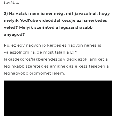
tovább.
3) Ha valaki nem ismer még, mit javasolnál, hogy
melyik YouTube videóddal kezdje az ismerkedés
veled? Melyik szerinted a legszandrásabb
anyagod?
Fú, ez egy nagyon jó kérdés és nagyon nehéz is
válaszolnom rá, de most talán a DIY
lakásdekoros/lakberendezős videók azok, amiket a
leginkább szeretek és amiknek az elkészítésében a
legnagyobb örömömet lelem.