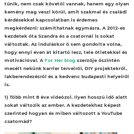
tűnik, nem csak követői vannak, hanem egy olyan
kemény mag veszi körül, amit szakmai és családi
kérdésekkel kapcsolatban is érdemes
megkérdezni: számíthatnak egymásra. A 2012-es
kezdetek óta Szandra és a csatornái is sokat
változtak. Az induláskor ő sem gondolta volna,
hogy ennyi éven át kitartó lesz, tele ötletekkel és
motivációval. A
For Her blog
szerzője őszintén
mesélt nekünk karrier terveiről, DIY projektekről,
lakberendezésről és a kedvenc budapesti helyeiről
is.
1) Több mint 8 éve videózol. Ilyen hosszú idő alatt
sokat változik az ember. A kezdetekhez képest
szerinted hogyan és miben változott a YouTube
csatornád?