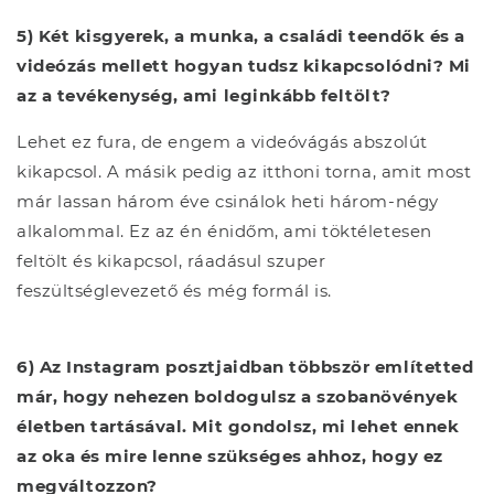
5) Két kisgyerek, a munka, a családi teendők és a
videózás mellett hogyan tudsz kikapcsolódni? Mi
az a tevékenység, ami leginkább feltölt?
Lehet ez fura, de engem a videóvágás abszolút
kikapcsol. A másik pedig az itthoni torna, amit most
már lassan három éve csinálok heti három-négy
alkalommal. Ez az én énidőm, ami töktéletesen
feltölt és kikapcsol, ráadásul szuper
feszültséglevezető és még formál is.
6) Az Instagram posztjaidban többször említetted
már, hogy nehezen boldogulsz a szobanövények
életben tartásával. Mit gondolsz, mi lehet ennek
az oka és mire lenne szükséges ahhoz, hogy ez
megváltozzon?