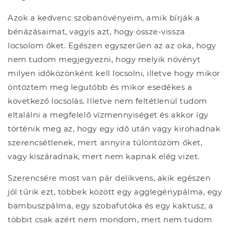
Azok a kedvenc szobanövényeim, amik bírják a
bénázásaimat, vagyis azt, hogy össze-vissza
locsolom őket. Egészen egyszerűen az az oka, hogy
nem tudom megjegyezni, hogy melyik növényt
milyen időközönként kell locsolni, illetve hogy mikor
öntöztem meg legutóbb és mikor esedékes a
következő locsolás. Illetve nem feltétlenül tudom
eltalálni a megfelelő vízmennyiséget és akkor így
történik meg az, hogy egy idő után vagy kirohadnak
szerencsétlenek, mert annyira túlöntözöm őket,
vagy kiszáradnak, mert nem kapnak elég vizet.
Szerencsére most van pár delikvens, akik egészen
jól tűrik ezt, többek között egy agglegénypálma, egy
bambuszpálma, egy szobafutóka és egy kaktusz, a
többit csak azért nem mondom, mert nem tudom