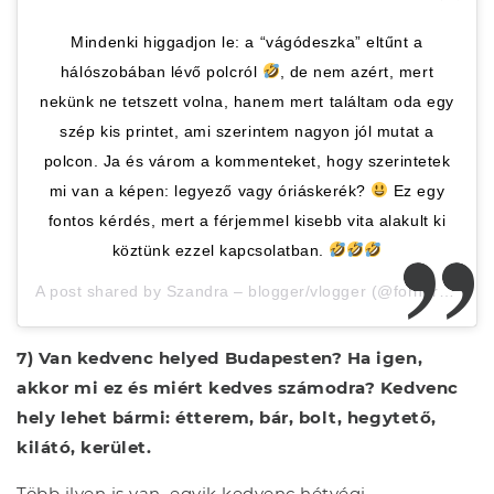
Mindenki higgadjon le: a “vágódeszka” eltűnt a
hálószobában lévő polcról
, de nem azért, mert
nekünk ne tetszett volna, hanem mert találtam oda egy
szép kis printet, ami szerintem nagyon jól mutat a
polcon. Ja és várom a kommenteket, hogy szerintetek
mi van a képen: legyező vagy óriáskerék?
Ez egy
fontos kérdés, mert a férjemmel kisebb vita alakult ki
köztünk ezzel kapcsolatban.
A post shared by
Szandra – blogger/vlogger
(@forherszandra) on
7) Van kedvenc helyed Budapesten? Ha igen,
akkor mi ez és miért kedves számodra? Kedvenc
hely lehet bármi: étterem, bár, bolt, hegytető,
kilátó, kerület.
Több ilyen is van, egyik kedvenc hétvégi