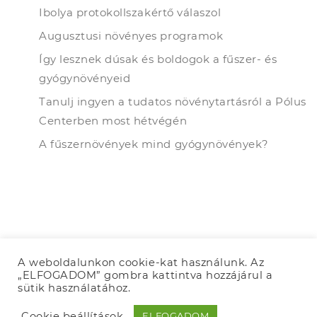
Ibolya protokollszakértő válaszol
Augusztusi növényes programok
Így lesznek dúsak és boldogok a fűszer- és
gyógynövényeid
Tanulj ingyen a tudatos növénytartásról a Pólus
Centerben most hétvégén
A fűszernövények mind gyógynövények?
A weboldalunkon cookie-kat használunk. Az
„ELFOGADOM” gombra kattintva hozzájárul a
sütik használatához.
© 2026 Urban Jungle Budapest. Minden jog fenntartva.
Cookie beállítások
ELFOGADOM