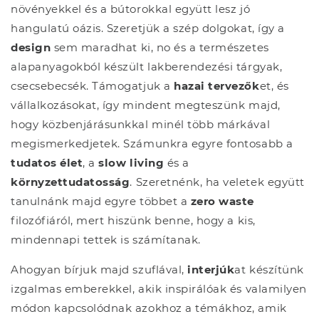
növényekkel és a bútorokkal együtt lesz jó
hangulatú oázis. Szeretjük a szép dolgokat, így a
design
sem maradhat ki, no és a természetes
alapanyagokból készült lakberendezési tárgyak,
csecsebecsék. Támogatjuk a
hazai tervezők
et, és
vállalkozásokat, így mindent megteszünk majd,
hogy közbenjárásunkkal minél több márkával
megismerkedjetek. Számunkra egyre fontosabb a
tudatos élet
, a
slow living
és a
környzettudatosság
. Szeretnénk, ha veletek együtt
tanulnánk majd egyre többet a
zero waste
filozófiáról, mert hiszünk benne, hogy a kis,
mindennapi tettek is számítanak.
Ahogyan bírjuk majd szuflával,
interjúk
at készítünk
izgalmas emberekkel, akik inspirálóak és valamilyen
módon kapcsolódnak azokhoz a témákhoz, amik