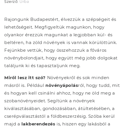
Szerző:
Urban Jungle Budapest
Rajongunk Budapestért, élvezzük a szépségeit és
lehetőségeit. Megfigyeltük magunkon, hogy
olyankor érezzük magunkat a legjobban kül- és
beltéren, ha zöld növények is vannak körülöttünk.
Fejünkbe vettük, hogy összehozzuk a főváros
növénybolondjait, hogy együtt még jobb dolgokat
találjunk ki és tapasztaljunk meg.
Miről lesz itt szó?
Növényekről és sok minden
másról is. Például
növényápolás
ról, hogy tudd, mit
és hogyan kell csinálni ahhoz, hogy ne öld meg a
szobanövényeidet. Segítünk a növények
kiválasztásában, gondozásában, átültetésében, a
cserépválasztástól a földbeszerzésig. Szóba kerül
majd a
lakberendezés
is, hiszen egy lakásból a