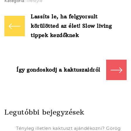
Kategória:
lifestyle
Bejegyzés
Lassíts le, ha felgyorsult
navigáció
körülötted az élet! Slow living
tippek kezdőknek
Így gondoskodj a kaktuszaidról
Legutóbbi bejegyzések
Tényleg illetlen kaktuszt ajándékozni? Görög