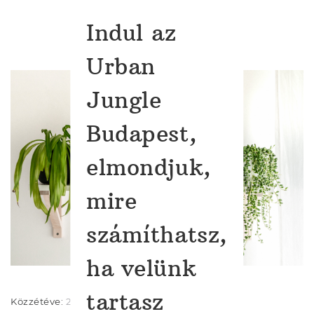
Indul az
Urban
Jungle
Budapest,
elmondjuk,
mire
számíthatsz,
ha velünk
tartasz
Közzétéve:
2018-07-20