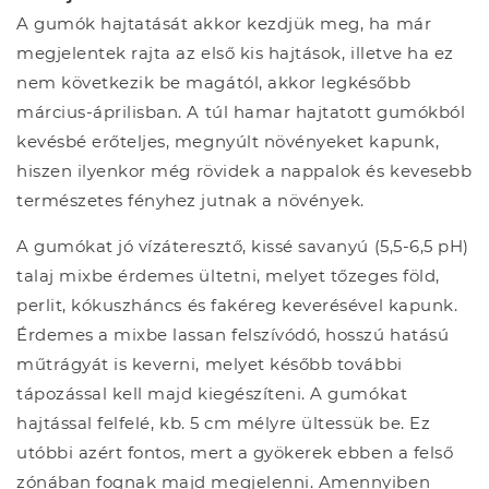
A gumók hajtatását akkor kezdjük meg, ha már
megjelentek rajta az első kis hajtások, illetve ha ez
nem következik be magától, akkor legkésőbb
március-áprilisban. A túl hamar hajtatott gumókból
kevésbé erőteljes, megnyúlt növényeket kapunk,
hiszen ilyenkor még rövidek a nappalok és kevesebb
természetes fényhez jutnak a növények.
A gumókat jó vízáteresztő, kissé savanyú (5,5-6,5 pH)
talaj mixbe érdemes ültetni, melyet tőzeges föld,
perlit, kókuszháncs és fakéreg keverésével kapunk.
Érdemes a mixbe lassan felszívódó, hosszú hatású
műtrágyát is keverni, melyet később további
tápozással kell majd kiegészíteni. A gumókat
hajtással felfelé, kb. 5 cm mélyre ültessük be. Ez
utóbbi azért fontos, mert a gyökerek ebben a felső
zónában fognak majd megjelenni. Amennyiben