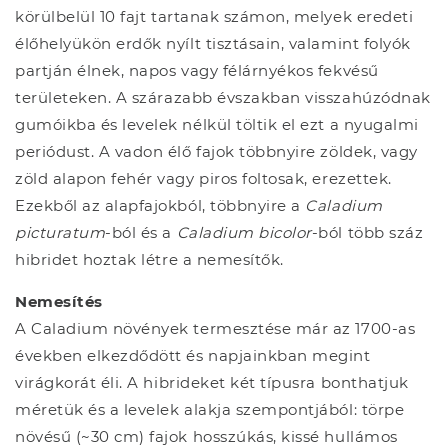
körülbelül 10 fajt tartanak számon, melyek eredeti
élőhelyükön erdők nyílt tisztásain, valamint folyók
partján élnek, napos vagy félárnyékos fekvésű
területeken. A szárazabb évszakban visszahúzódnak
gumóikba és levelek nélkül töltik el ezt a nyugalmi
periódust. A vadon élő fajok többnyire zöldek, vagy
zöld alapon fehér vagy piros foltosak, erezettek.
Ezekből az alapfajokból, többnyire a
Caladium
picturatum
-ból és a
Caladium bicolor
-ból több száz
hibridet hoztak létre a nemesítők.
Nemesítés
A Caladium növények termesztése már az 1700-as
években elkezdődött és napjainkban megint
virágkorát éli. A hibrideket két típusra bonthatjuk
méretük és a levelek alakja szempontjából: törpe
növésű (~30 cm) fajok hosszúkás, kissé hullámos