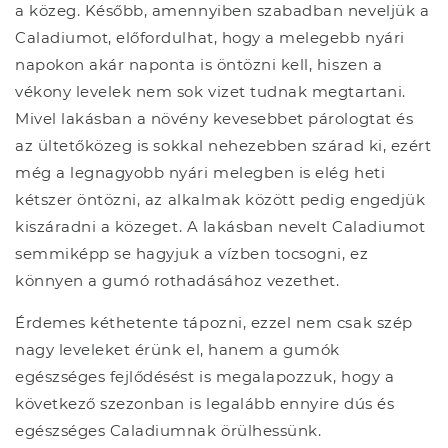
a közeg. Később, amennyiben szabadban neveljük a
Caladiumot, előfordulhat, hogy a melegebb nyári
napokon akár naponta is öntözni kell, hiszen a
vékony levelek nem sok vizet tudnak megtartani.
Mivel lakásban a növény kevesebbet párologtat és
az ültetőközeg is sokkal nehezebben szárad ki, ezért
még a legnagyobb nyári melegben is elég heti
kétszer öntözni, az alkalmak között pedig engedjük
kiszáradni a közeget. A lakásban nevelt Caladiumot
semmiképp se hagyjuk a vízben tocsogni, ez
könnyen a gumó rothadásához vezethet.
Érdemes kéthetente tápozni, ezzel nem csak szép
nagy leveleket érünk el, hanem a gumók
egészséges fejlődésést is megalapozzuk, hogy a
következő szezonban is legalább ennyire dús és
egészséges Caladiumnak örülhessünk.