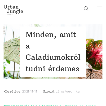
Minden, amit
a
Caladiumokról
tudni érdemes
Közzétéve:
2021-11-11
Szerző:
Láng Veronika