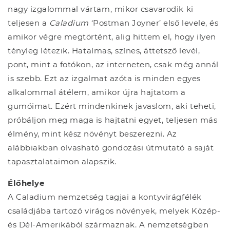
nagy izgalommal vártam, mikor csavarodik ki
teljesen a
Caladium
‘Postman Joyner’ első levele, és
amikor végre megtörtént, alig hittem el, hogy ilyen
tényleg létezik. Hatalmas, színes, áttetsző levél,
pont, mint a fotókon, az interneten, csak még annál
is szebb. Ezt az izgalmat azóta is minden egyes
alkalommal átélem, amikor újra hajtatom a
gumóimat. Ezért mindenkinek javaslom, aki teheti,
próbáljon meg maga is hajtatni egyet, teljesen más
élmény, mint kész növényt beszerezni. Az
alábbiakban olvasható gondozási útmutató a saját
tapasztalataimon alapszik.
Élőhelye
A Caladium nemzetség tagjai a kontyvirágfélék
családjába tartozó virágos növények, melyek Közép-
és Dél-Amerikából származnak. A nemzetségben