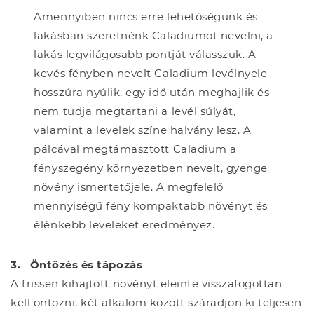
Amennyiben nincs erre lehetőségünk és
lakásban szeretnénk Caladiumot nevelni, a
lakás legvilágosabb pontját válasszuk. A
kevés fényben nevelt Caladium levélnyele
hosszúra nyúlik, egy idő után meghajlik és
nem tudja megtartani a levél súlyát,
valamint a levelek színe halvány lesz. A
pálcával megtámasztott Caladium a
fényszegény környezetben nevelt, gyenge
növény ismertetőjele. A megfelelő
mennyiségű fény kompaktabb növényt és
élénkebb leveleket eredményez.
3.
Öntözés és tápozás
A frissen kihajtott növényt eleinte visszafogottan
kell öntözni, két alkalom között száradjon ki teljesen