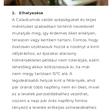
2.
Elhelyezése
A Caladiumok valódi szépségüket és teljes
méretüket szabadban történő nevelésnél
mutatják meg, így érdemes őket erkélyen,
teraszon vagy kertben tartani. Fontos, hogy
óvatosan szoktassuk hozzá a növényt a kinti
időjáráshoz, az éjszakai alacsony
hőmérsékletet például nem tolerálják, ezért
lehetőleg akkor költöztessük ki, ha már
nem megy tartósan 15°C alá. A
legideálisabb helyük kint a félárnyék, ahol
pár óránál több napfény nem éri őket, mivel
ez a levelek perzselődéséhez vezethet,
viszont a napi pár órás napfény fontos
tényező a levelek erőteljes színesedéséhez.