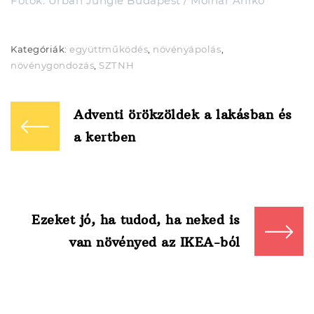
Fotók: Urban Jungle Budapest / Molnár Anikó
Kategóriák:
együttműködés
,
növényápolás
,
növénygondozás
,
SZTNH
Bejegyzés
navigáció
Adventi örökzöldek a lakásban és
a kertben
Ezeket jó, ha tudod, ha neked is
van növényed az IKEA-ból