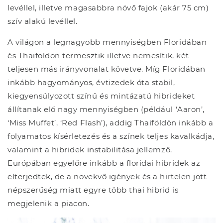
levéllel, illetve magasabbra növő fajok (akár 75 cm)
szív alakú levéllel.
A világon a legnagyobb mennyiségben Floridában
és Thaiföldön termesztik illetve nemesítik, két
teljesen más irányvonalat követve. Míg Floridában
inkább hagyományos, évtizedek óta stabil,
kiegyensúlyozott színű és mintázatú hibrideket
állítanak elő nagy mennyiségben (például ‘Aaron’,
‘Miss Muffet’, ‘Red Flash’), addig Thaiföldön inkább a
folyamatos kísérletezés és a színek teljes kavalkádja,
valamint a hibridek instabilitása jellemző.
Európában egyelőre inkább a floridai hibridek az
elterjedtek, de a növekvő igények és a hirtelen jött
népszerűség miatt egyre több thai hibrid is
megjelenik a piacon.