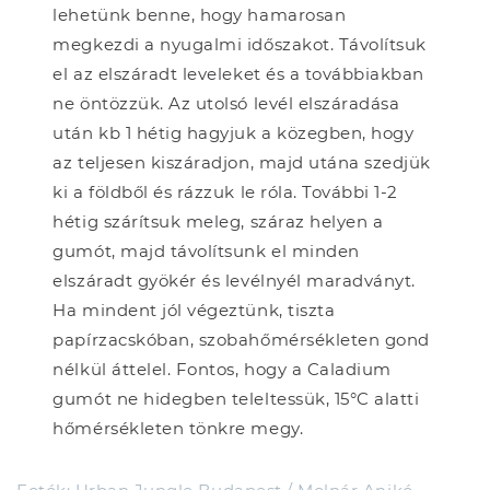
lehetünk benne, hogy hamarosan
megkezdi a nyugalmi időszakot. Távolítsuk
el az elszáradt leveleket és a továbbiakban
ne öntözzük. Az utolsó levél elszáradása
után kb 1 hétig hagyjuk a közegben, hogy
az teljesen kiszáradjon, majd utána szedjük
ki a földből és rázzuk le róla. További 1-2
hétig szárítsuk meleg, száraz helyen a
gumót, majd távolítsunk el minden
elszáradt gyökér és levélnyél maradványt.
Ha mindent jól végeztünk, tiszta
papírzacskóban, szobahőmérsékleten gond
nélkül áttelel. Fontos, hogy a Caladium
gumót ne hidegben teleltessük, 15°C alatti
hőmérsékleten tönkre megy.