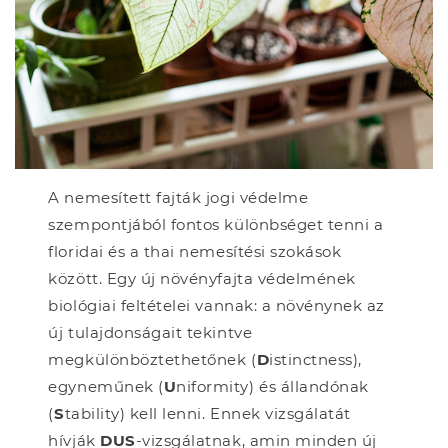
A nemesített fajták jogi védelme
szempontjából fontos különbséget tenni a
floridai és a thai nemesítési szokások
között. Egy új növényfajta védelmének
biológiai feltételei vannak: a növénynek az
új tulajdonságait tekintve
megkülönböztethetőnek (
D
istinctness),
egyneműnek (
U
niformity) és állandónak
(
S
tability) kell lenni. Ennek vizsgálatát
hívják
DUS
-vizsgálatnak, amin minden új