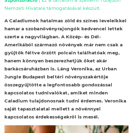
Szponzoráció
| Ez a tartalom a Szellemi Tulajdon
Nemzeti Hivatala támogatásával készült.
A Caladiumok hatalmas zöld és színes leveleikkel
hamar a szobanövényrajongók kedvencei lettek
szerte a nagyvilágban. A Közép- és Dél-
Amerikából származó növények már nem csak a
gyűjtők féltve őrzött polcain találhatóak meg,
hanem könnyen beszerezhetjük őket akár
barkácsáruházban is. Láng Veronika, az Urban
Jungle Budapest beltéri növényszakértője
összegyűjtötte a legfontosabb gondozással
kapcsolatos tudnivalókat, amiket minden
Caladium tulajdonosnak tudni érdemes. Veronika
saját tapasztalatai mellett a növénnyel
kapcsolatos érdekességekről is mesél.