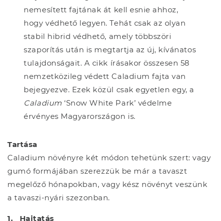
nemesített fajtának át kell esnie ahhoz,
hogy védhető legyen. Tehát csak az olyan
stabil hibrid védhető, amely többszöri
szaporítás után is megtartja az új, kívánatos
tulajdonságait. A cikk írásakor összesen 58
nemzetközileg védett Caladium fajta van
bejegyezve. Ezek közül csak egyetlen egy, a
Caladium
‘Snow White Park’ védelme
érvényes Magyarországon is.
Tartása
Caladium növényre két módon tehetünk szert: vagy
gumó formájában szerezzük be már a tavaszt
megelőző hónapokban, vagy kész növényt veszünk
a tavaszi-nyári szezonban.
1.
Hajtatás