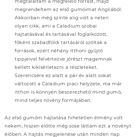
megtaláltam a megfelelő forrást, majd
megrendeltem az első gumóimat Angliából.
Akkoriban még szinte alig volt a neten
olyan cikk, ami a Caladium szobai
hajtatásával és tartásával foglalkozott,
főként szabadföldi tartásáról szóltak a
források, ezért néhány itthoni gyűjtő
tippjeivel felvértezve jórészt magamnak
kellett kikísérletezni a részleteket.
Szerencsére ez alatt a pár év alatt sokat
változott a Caladium piaci helyzete, ma már
itthon is könnyen beszerezhető mind gumó,
mind teljes növény formájában.
Az első gumóm hajtatása hihetetlen élmény volt
nekem, hiszen előtte még sose láttam ezt a növényt
élőben. A hajtás megjelenése után minden nap