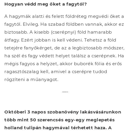
Hogyan védd meg őket a fagytól?
A hagymák alatti és felett földréteg megvédi őket a
fagytól. Elvileg. Ha szabad földben vannak, akkor ez
biztosabb. A kisebb (cserépnyi) föld hamarabb
átfagy. Ezért jobban is kell védeni. Tehetsz a föld
tetejére fanyőkérget, de az a legbiztosabb módszer,
ha szél és fagy védett helyet találsz a cserépnek. Ha
mégis fagyos a helyzet, akkor buborék fólia és erős
ragasztószalag kell, amivel a cserépre tudod
rögzíteni a műanyagot.
—-
Októberi 3 napos szobanövény lakásvásárunkon
több mint 50 szerencsés egy-egy meglepetés
holland tulipán hagymával térhetett haza. A