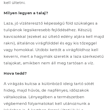
kell ültetni.
Milyen legyen a talaj?
Laza, jó vízáteresztő képességű föld szükséges a
tulipánok legsikeresebb fejlődéséhez. Készülj
kavicsokkal (ezeket az ültető edény aljára kell majd
rakni), általános virágfölddel és egy kis tőzeggel
vagy homokkal. Utóbbi kettőt a virágföldhoz kell
keverni, mert a hagymák szeretik a laza szerkezetű
talajokat, amikben nem áll meg tartósan a víz.
Hova tedd?
A virágzás kulcsa a különböző ideig tartó sötét
hideg, majd hűvös, de napfényes, időszakok
váltakozása. Lényegében a természetben
végbemenő folyamatokat kell utánoznunk a