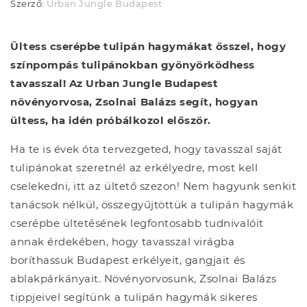
Szerző:
Urban Jungle Budapest
Ültess cserépbe tulipán hagymákat ősszel, hogy
színpompás tulipánokban gyönyörködhess
tavasszal! Az Urban Jungle Budapest
növényorvosa, Zsolnai Balázs segít, hogyan
ültess, ha idén próbálkozol először.
Ha te is évek óta tervezgeted, hogy tavasszal saját
tulipánokat szeretnél az erkélyedre, most kell
cselekedni, itt az ültető szezon! Nem hagyunk senkit
tanácsok nélkül, összegyűjtöttük a tulipán hagymák
cserépbe ültetésének legfontosabb tudnivalóit
annak érdekében, hogy tavasszal virágba
boríthassuk Budapest erkélyeit, gangjait és
ablakpárkányait. Növényorvosunk, Zsolnai Balázs
tippjeivel segítünk a tulipán hagymák sikeres