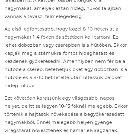
lakásban is. A kertben ősszel ültetjük ki a
hagymákat, amelyek aztán hideg, hűvös talajban
vannak a tavaszi felmelegedésig.
Az első legfontosabb, hogy közel 8-10 héten át a
hagymákat 1-4 fokon és sötétben kell tartani. Ez
lehet dobozban vagy cserépben is a hűtőben. Ekkor
kapják meg a számukra fontos hideghatást és
kezdenek gyökeresedni. Amenniyben nem fér be a
hűtőbe a cserép, betehetjük őket egy dobozban is a
hűtőbe és a 8-10 hét letelte után ültessük be őket
hideg földbe.
Ezt követően keressünk egy világosabb, napos
helyet, de itt se legyen 10-15 foknál melegebb. Ekkor
történik a hajtások növekedése a begyökeresedett
hagymákból. Ennél melegebb helyen gyenge
virágszárat növesztenek és hamar elvirágzanak.