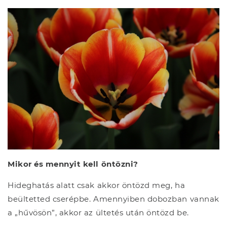
Mikor és mennyit kell öntözni?
Hideghatás alatt csak akkor öntözd meg, ha
beültetted cserépbe. Amennyiben dobozban vannak
a „hűvösön”, akkor az ültetés után öntözd be.