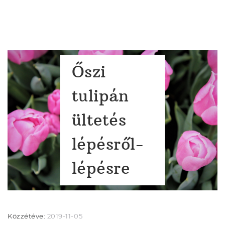
Őszi
tulipán
ültetés
lépésről-
lépésre
Közzétéve:
2019-11-05