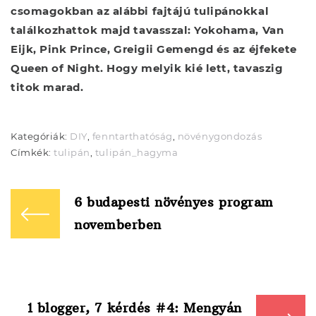
csomagokban az alábbi fajtájú tulipánokkal
találkozhattok majd tavasszal: Yokohama, Van
Eijk, Pink Prince, Greigii Gemengd és az éjfekete
Queen of Night. Hogy melyik kié lett, tavaszig
titok marad.
Kategóriák:
DIY
,
fenntarthatóság
,
növénygondozás
Címkék:
tulipán
,
tulipán_hagyma
Bejegyzés
navigáció
6 budapesti növényes program
novemberben
1 blogger, 7 kérdés #4: Mengyán