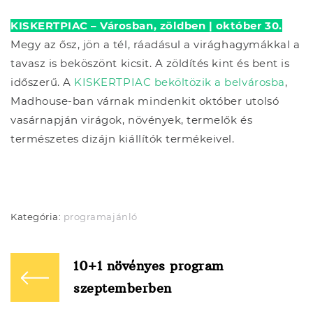
KISKERTPIAC – Városban, zöldben | október 30.
Megy az ősz, jön a tél, ráadásul a virághagymákkal a
tavasz is beköszönt kicsit. A zöldítés kint és bent is
időszerű. A
KISKERTPIAC beköltözik a belvárosba
,
Madhouse-ban várnak mindenkit október utolsó
vasárnapján virágok, növények, termelők és
természetes dizájn kiállítók termékeivel.
Kategória:
programajánló
Bejegyzés
navigáció
10+1 növényes program
szeptemberben