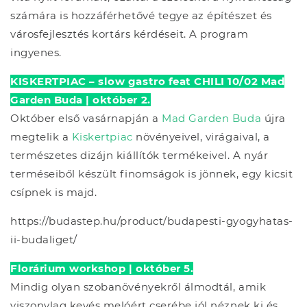
számára is hozzáférhetővé tegye az építészet és
városfejlesztés kortárs kérdéseit. A program
ingyenes.
KISKERTPIAC – slow gastro feat CHILI 10/02 Mad
Garden Buda | október 2.
Október első vasárnapján a
Mad Garden Buda
újra
megtelik a
Kiskertpiac
növényeivel, virágaival, a
természetes dizájn kiállítók termékeivel. A nyár
terméseiből készült finomságok is jönnek, egy kicsit
csípnek is majd.
https://budastep.hu/product/budapesti-gyogyhatas-
ii-budaliget/
Florárium workshop | október 5.
Mindig olyan szobanövényekről álmodtál, amik
viszonylag kevés melóért cserébe jól néznek ki és