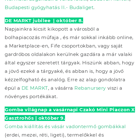
Budapesti gyógyhatás II.- Budaliget
.
DE MARKT jubilee | október 8.
Napjainkra kicsit kikopott a városból a
bolhapiacozás műfaja , és már sokkal inkább online,
a Marketplace-en, Fife csoportokban, vagy saját
gardróbos oldalakon kerülnek gazdára a már valaki
által egyszer szeretett tárgyak. Hiszünk abban, hogy
a jövő ezeké a tárgyaké, és abban is, hogy a jövő
kézzelfogható és analóg. Erre az alap gondolatra
épül a
DE MARKT
, a vásárra
Rebanursery
viszi a
növényes portékákat.
Gomba világnap a vasárnapi Czakó Mini Piaczon X
Gasztrohős | október 9.
Gomba kiállítás és vásár vadontermő gombákkal
(erdei, mezei, réti, ligeti), termelőkkel és