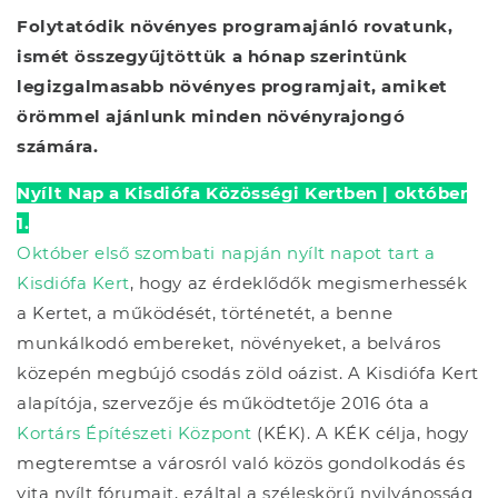
Folytatódik növényes programajánló rovatunk,
ismét összegyűjtöttük a hónap szerintünk
legizgalmasabb növényes programjait, amiket
örömmel ajánlunk minden növényrajongó
számára.
Nyílt Nap a Kisdiófa Közösségi Kertben | október
1.
Október első szombati napján nyílt napot tart a
Kisdiófa Kert
, hogy az érdeklődők megismerhessék
a Kertet, a működését, történetét, a benne
munkálkodó embereket, növényeket, a belváros
közepén megbújó csodás zöld oázist. A Kisdiófa Kert
alapítója, szervezője és működtetője 2016 óta a
Kortárs Építészeti Központ
(KÉK). A KÉK célja, hogy
megteremtse a városról való közös gondolkodás és
vita nyílt fórumait, ezáltal a széleskörű nyilvánosság