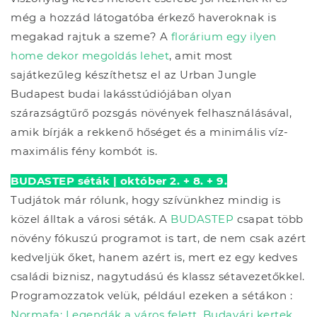
még a hozzád látogatóba érkező haveroknak is
megakad rajtuk a szeme? A
florárium egy ilyen
home dekor megoldás lehet
, amit most
sajátkezűleg készíthetsz el az Urban Jungle
Budapest budai lakásstúdiójában olyan
szárazságtűrő pozsgás növények felhasználásával,
amik bírják a rekkenő hőséget és a minimális víz-
maximális fény kombót is.
BUDASTEP séták | október 2. + 8. + 9.
Tudjátok már rólunk, hogy szívünkhez mindig is
közel álltak a városi séták. A
BUDASTEP
csapat több
növény fókuszú programot is tart, de nem csak azért
kedveljük őket, hanem azért is, mert ez egy kedves
családi biznisz, nagytudású és klassz sétavezetőkkel.
Programozzatok velük, például ezeken a sétákon :
Normafa: Legendák a város felett
,
Budavári kertek
,