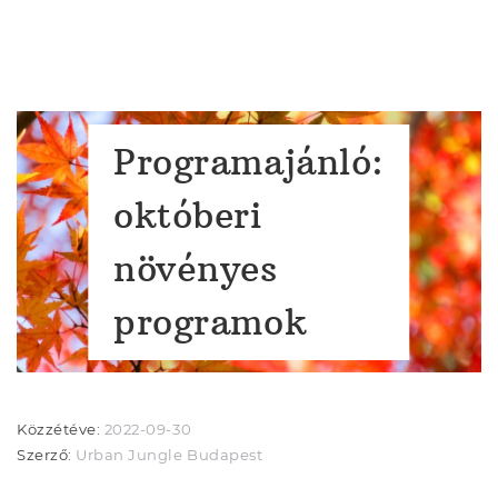
Programajánló:
októberi
növényes
programok
Közzétéve:
2022-09-30
Szerző:
Urban Jungle Budapest