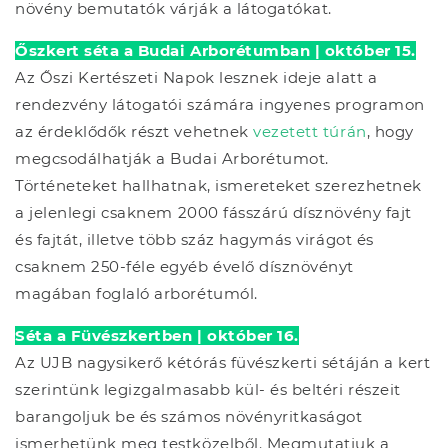
növény bemutatók várják a látogatókat.
Őszkert séta a Budai Arborétumban | október 15.
Az Őszi Kertészeti Napok lesznek ideje alatt a
rendezvény látogatói számára ingyenes programon
az érdeklődők részt vehetnek
vezetett túrán
, hogy
megcsodálhatják a Budai Arborétumot.
Történeteket hallhatnak, ismereteket szerezhetnek
a jelenlegi csaknem 2000 fásszárú dísznövény fajt
és fajtát, illetve több száz hagymás virágot és
csaknem 250-féle egyéb évelő dísznövényt
magában foglaló arborétumól.
Séta a Füvészkertben | október 16.
Az UJB nagysikerő kétórás füvészkerti sétáján a kert
szerintünk legizgalmasabb kül- és beltéri részeit
barangoljuk be és számos növényritkaságot
ismerhetünk meg testközelből. Megmutatjuk a