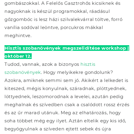
gombászokkal. A Felelős Gasztrohős kicsiknek és
nagyoknak is készül programokkal, ráadásul
gőzgombóc is lesz házi szilvalekvárral töltve, forró
vanília sodóval leöntve, porcukros mákkal
meghintve.
Hisztis szobanövények megszelidítése workshop |
október 12.
Tudod, vannak, azok a bizonyos
hisztis
szobanövények
. Hogy melyikekre gondolunk?
Azokra, amiknek semmi sem jó. Akikért a lelkedet is
kiteszed, mégis konyulnak, száradnak, plöttyednek,
löttyednek, leszomorodnak a levelei, azután pedig
meghalnak és szívedben csak a csalódott rossz érzés
és az űr marad utánuk. Meg az elhatározás, hogy
soha többet még egy ilyet. Aztán eltelik egy kis idő,
begyógyulnak a szíveden ejtett sebek és újra