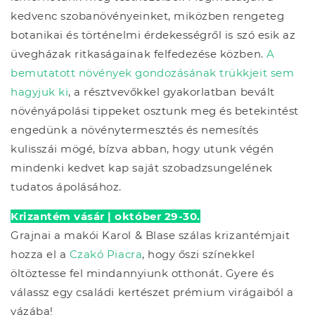
kedvenc szobanövényeinket, miközben rengeteg
botanikai és történelmi érdekességről is szó esik az
üvegházak ritkaságainak felfedezése közben.
A
bemutatott növények gondozásának trükkjeit sem
hagyjuk ki
, a résztvevőkkel gyakorlatban bevált
növényápolási tippeket osztunk meg és betekintést
engedünk a növénytermesztés és nemesítés
kulisszái mögé, bízva abban, hogy utunk végén
mindenki kedvet kap saját szobadzsungelének
tudatos ápolásához.
Krizantém vásár | október 29-30.
Grajnai a makói Karol & Blase szálas krizantémjait
hozza el a
Czakó Piacra
, hogy őszi színekkel
öltöztesse fel mindannyiunk otthonát. Gyere és
válassz egy családi kertészet prémium virágaiból a
vázába!