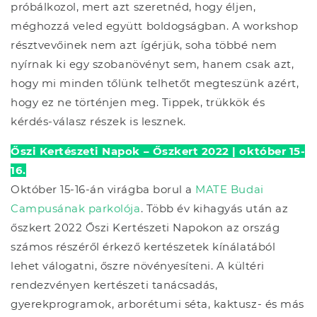
próbálkozol, mert azt szeretnéd, hogy éljen,
méghozzá veled együtt boldogságban. A workshop
résztvevőinek nem azt ígérjük, soha többé nem
nyírnak ki egy szobanövényt sem, hanem csak azt,
hogy mi minden tőlünk telhetőt megteszünk azért,
hogy ez ne történjen meg. Tippek, trükkök és
kérdés-válasz részek is lesznek.
Őszi Kertészeti Napok – Őszkert 2022 | október 15-
16.
Október 15-16-án virágba borul a
MATE Budai
Campusának parkolója
. Több év kihagyás után az
őszkert 2022 Őszi Kertészeti Napokon az ország
számos részéről érkező kertészetek kínálatából
lehet válogatni, őszre növényesíteni. A kültéri
rendezvényen kertészeti tanácsadás,
gyerekprogramok, arborétumi séta, kaktusz- és más