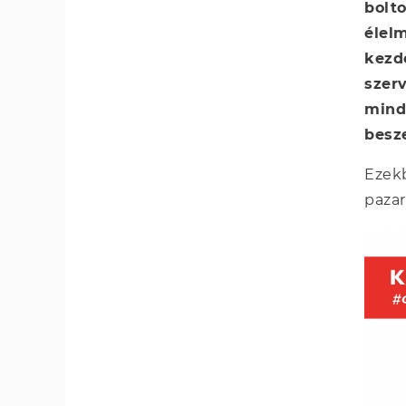
bolt
élelm
kezd
szerv
mind
besz
Ezekb
pazar