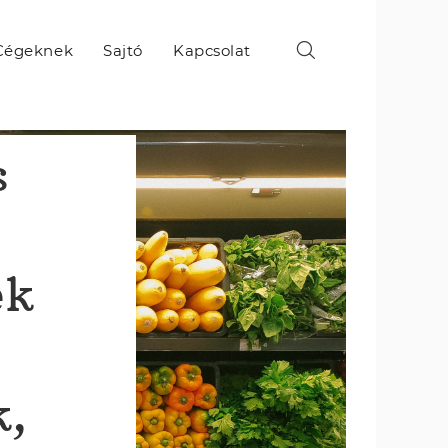
Cégeknek
Sajtó
Kapcsolat
s
ek
k,