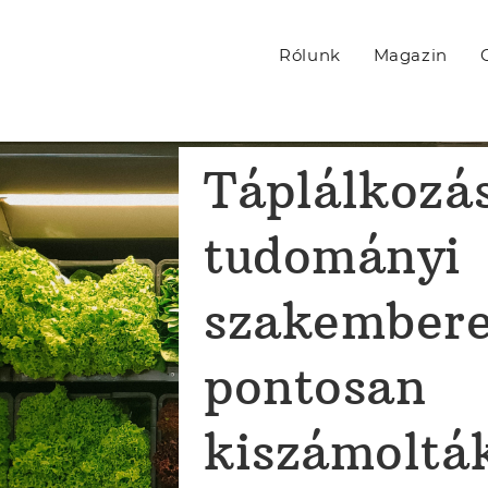
Rólunk
Magazin
Táplálkozá
tudományi
szakember
pontosan
kiszámoltá