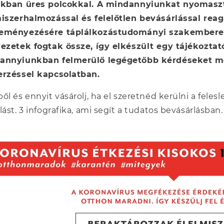
okban üres polcokkal. A mindannyiunkat nyomasz
iszerhalmozással és felelőtlen bevásárlással rea
eményezésére táplálkozástudományi szakemberek 
ezetek fogtak össze, így elkészült egy tájékoztató
annyiunkban felmerülő legégetőbb kérdéseket meg
erzéssel kapcsolatban.
ől és ennyit vásárolj, ha el szeretnéd kerülni a feles
lást. 3 infografika, ami segít a tudatos bevásárlásban.