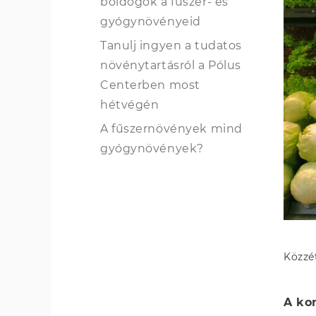
boldogok a fűszer- és
gyógynövényeid
Tanulj ingyen a tudatos
növénytartásról a Pólus
Centerben most
hétvégén
A fűszernövények mind
gyógynövények?
Közzé
A kor