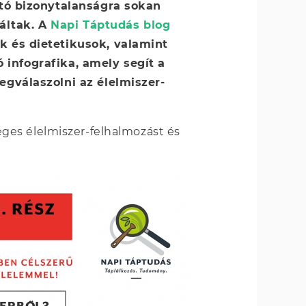
tó bizonytalanságra sokan
gáltak. A
Napi Táptudás blog
és dietetikusok, valamint
 infografika, amely segít a
válaszolni az élelmiszer-
leges élelmiszer-felhalmozást és