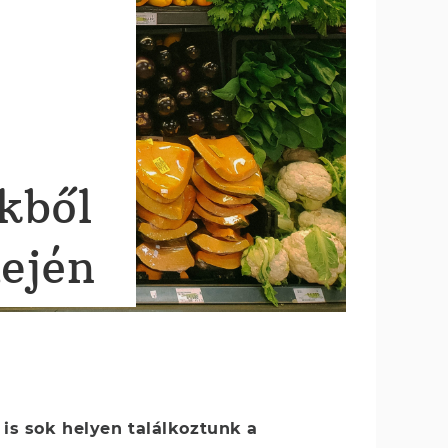
s
kből
dején
 is sok helyen találkoztunk a