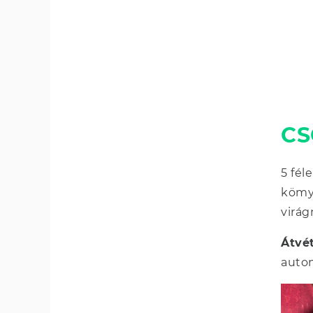
C
5 fél
kömyv
virá
Átvét
autom