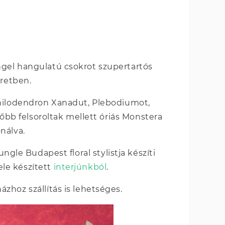
gel hangulatú csokrot szupertartós
éretben.
Philodendron Xanadut, Plebodiumot,
őbb felsoroltak mellett óriás Monstera
nálva.
ngle Budapest floral stylistja készíti
le készített
interjúnkból
.
zhoz szállítás is lehetséges.