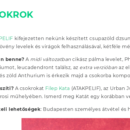
OKROK
PELIF
kifejezetten nekünk készített csupazöld dzsun
övény levelek és virágok felhasználásával, kétféle m
an benne?
A
midi változatban
cikász pálma levelet, 
iumot, leucadendront találsz, az
extra verzióban
az el
 és zöld Anthurium is érkezik majd a csokorba kompo
szíti?
A csokrokat
Filep Kata
(ATAKPELIF), az Urban Ju
rosi műhelyében. Ismerd meg Katát egy korábban ve
teli lehetőségek
: Budapesten személyes átvétel és há