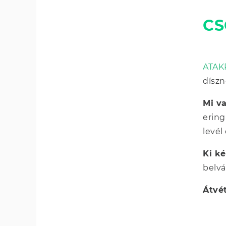
CS
ATAK
díszn
Mi v
ering
levél
Ki ké
belvá
Átvé