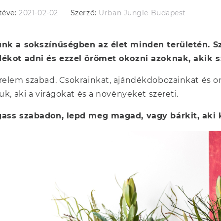
téve:
2021-02-02
Szerző:
Urban Jungle Budapest
ünk a sokszínűségben az élet minden területén. S
dékot adni és ezzel örömet okozni azoknak, akik s
relem szabad. Csokrainkat, ajándékdobozainkat és 
juk, aki a virágokat és a növényeket szereti.
gass szabadon, lepd meg magad, vagy bárkit, aki