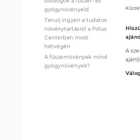
boldogok a fűszer- és
Közzé
gyógynövényeid
Tanulj ingyen a tudatos
Hisz
növénytartásról a Pólus
aján
Centerben most
hétvégén
A sze
A fűszernövények mind
ajánl
gyógynövények?
Válo