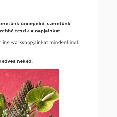
zeretünk ünnepelni, szeretünk
zebbé teszik a napjainkat.
online workshopjainkat mindenkinek
 kedves neked.