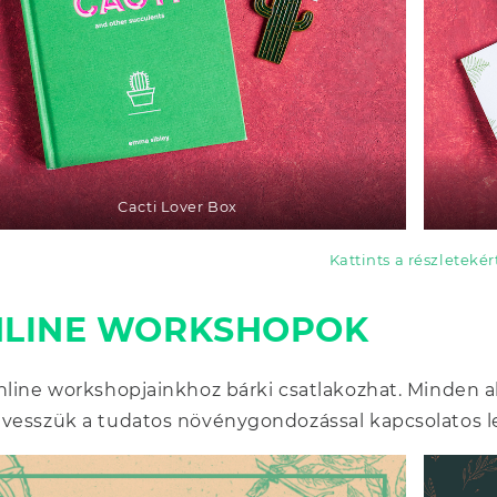
Cacti Lover Box
Kattints a részletekér
LINE WORKSHOPOK
nline workshopjainkhoz bárki csatlakozhat. Minden a
vesszük a tudatos növénygondozással kapcsolatos l