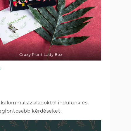
Crazy Plant Lady Box
t
lkalommal az alapoktól indulunk és
egfontosabb kérdéseket.