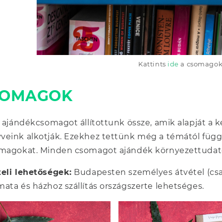
Kattints
ide
a csomagok
SOMAGOK
e ajándékcsomagot állítottunk össze, amik alapját a
eink alkotják. Ezekhez tettünk még a témától függő
gmagokat. Minden csomagot ajándék környezettudato
eli lehetőségek:
Budapesten személyes átvétel (csa
ata és házhoz szállítás országszerte lehetséges.