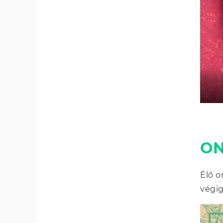
ON
Élő o
végig