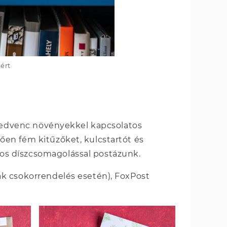
ért
 kedvenc növényekkel kapcsolatos
en fém kitűzőket, kulcstartót és
s díszcsomagolással postázunk.
k csokorrendelés esetén), FoxPost