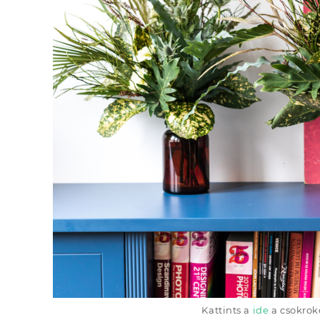
Kattints a
ide
a csokrok