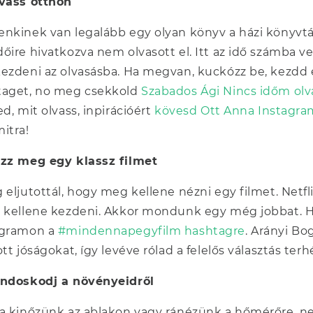
lvass otthon
nkinek van legalább egy olyan könyv a házi könyvt
őire hivatkozva nem olvasott el. Itt az idő számba v
ezdeni az olvasásba. Ha megvan, kuckózz be, kezdd e
taget, no meg csekkold
Szabados Ági Nincs időm olva
ed, mit olvass, inpirációért
kövesd Ott Anna Instagram
itra!
ézz meg egy klassz filmet
 eljutottál, hogy meg kellene nézni egy filmet. Net
 kellene kezdeni. Akkor mondunk egy még jobbat. H
agramon a
#mindennapegyfilm hashtagre
. Arányi Bo
ott jóságokat, így levéve rólad a felelős választás terh
ondoskodj a növényeidről
a kinőzünk az ablakon vagy ránézünk a hőmérőre, ne