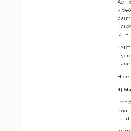
Ápril
videó
bárme
kérdé
stres
Extra
gyere
hang
Ha me
3) M
Rend 
Kondo
rendb