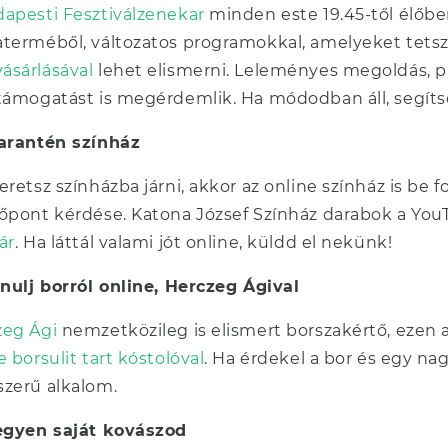
apesti Fesztiválzenekar
minden este 19.45-től élőbe
terméből, változatos programokkal, amelyeket tets
ásárlásával
lehet elismerni. Leleményes megoldás, pr
támogatást is megérdemlik. Ha módodban áll, segíts
Karantén színház
eretsz színházba járni, akkor az online színház is be f
őpont kérdése. Katona József Színház darabok a Yo
ár
. Ha láttál valami jót online, küldd el nekünk!
anulj borról online, Herczeg Ágival
zeg Ági
nemzetközileg is elismert borszakértő, ezen 
e borsulit tart kóstolóval
. Ha érdekel a bor és egy nag
zerű alkalom.
Legyen saját kovászod