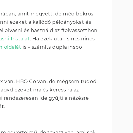
árában, amit megvett, de még bokros
enni ezeket a kallódó példányokat és
l olvasni és használd az #olvassotthon
sni Instáját
. Ha ezek után sincs nincs
 oldalát
is – számíts dupla inspo
flix van, HBO Go van, de mégsem tudod,
agyd ezeket ma és keress rá az
gi rendszeresen ide gyűjti a nézésre
ét.
m egyértelmű, de tavasz van, ami sok-