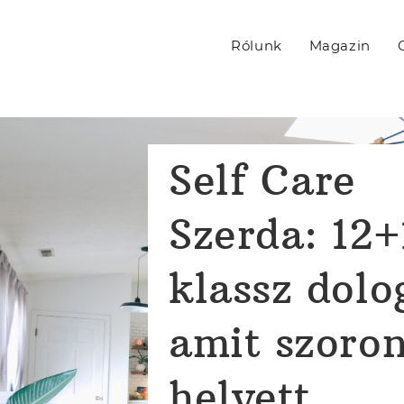
Rólunk
Magazin
Self Care
Szerda: 12+
klassz dolo
amit szoro
helyett