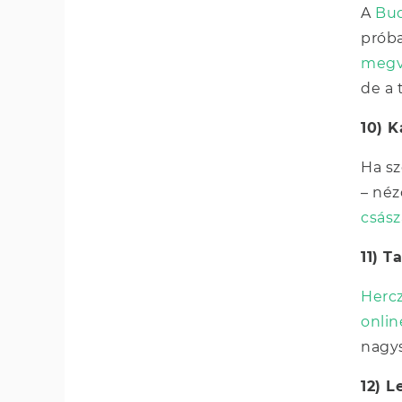
A
Bud
próba
megv
de a 
10) 
Ha sz
– néz
csász
11) T
Herc
onlin
nagys
12) 