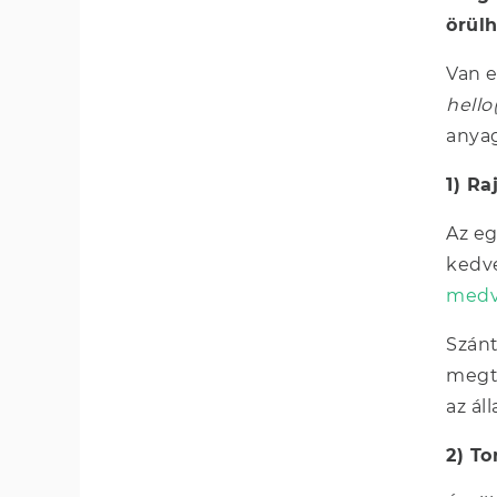
örülh
Van e
hell
anya
1) Ra
Az eg
kedve
med
Szánt
megta
az ál
2) To