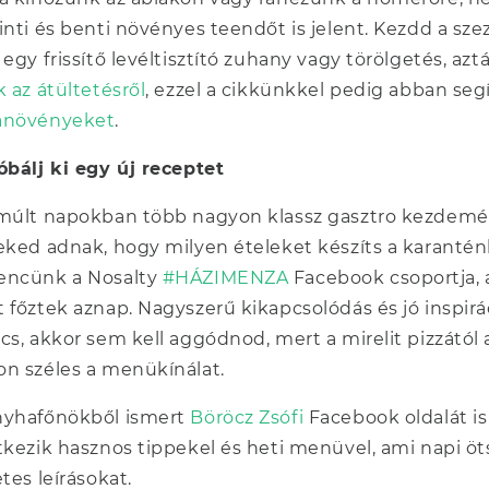
inti és benti növényes teendőt is jelent. Kezdd a szez
 egy frissítő levéltisztító zuhany vagy törölgetés, a
k az átültetésről
, ezzel a cikkünkkel pedig abban seg
anövényeket
.
óbálj ki egy új receptet
múlt napokban több nagyon klassz gasztro kezdemén
eked adnak, hogy milyen ételeket készíts a karanté
encünk a Nosalty
#HÁZIMENZA
Facebook csoportja, a
 főztek aznap. Nagyszerű kikapcsolódás és jó inspir
cs, akkor sem kell aggódnod, mert a mirelit pizzától 
n széles a menükínálat.
nyhafőnökből ismert
Böröcz Zsófi
Facebook oldalát i
tkezik hasznos tippekel és heti menüvel, ami napi öt
etes leírásokat.