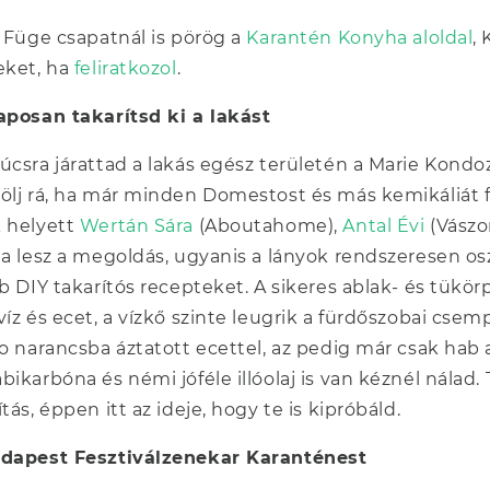
a Füge csapatnál is pörög a
Karantén Konyha aloldal
,
eket, ha
feliratkozol
.
aposan takarítsd ki a lakást
úcsra járattad a lakás egész területén a Marie Kondoz
ölj rá, ha már minden Domestost és más kemikáliát fe
 helyett
Wertán Sára
(Aboutahome),
Antal Évi
(Vászo
ja lesz a megoldás, ugyanis a lányok rendszeresen 
bb DIY takarítós recepteket. A sikeres ablak- és tü
víz és ecet, a vízkő szinte leugrik a fürdőszobai csem
io narancsba áztatott ecettel, az pedig már csak hab a
bikarbóna és némi jóféle illóolaj is van kéznél nálad
ítás, éppen itt az ideje, hogy te is kipróbáld.
udapest Fesztiválzenekar Karanténest