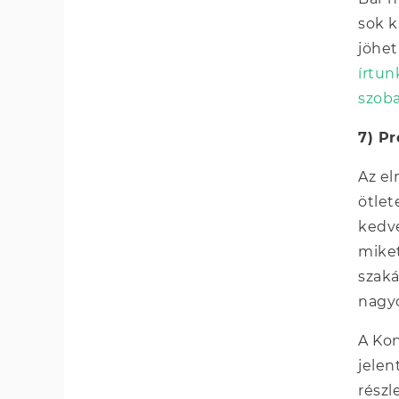
sok k
jöhet
írtun
szob
7) Pr
Az el
ötlet
kedv
miket
szaká
nagyo
A Ko
jelen
részl