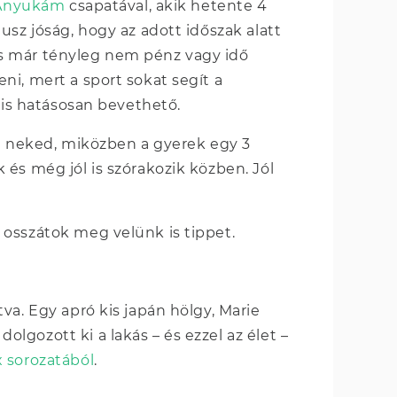
Anyukám
csapatával, akik hetente 4
usz jóság, hogy az adott időszak alatt
s már tényleg nem pénz vagy idő
i, mert a sport sokat segít a
n is hatásosan bevethető.
i neked, miközben a gyerek egy 3
és még jól is szórakozik közben. Jól
 osszátok meg velünk is tippet.
va. Egy apró kis japán hölgy, Marie
gozott ki a lakás – és ezzel az élet –
x sorozatából
.