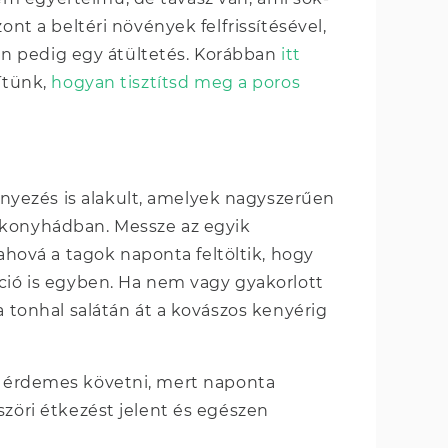
ont a beltéri növények felfrissítésével,
ztán pedig egy átültetés. Korábban
itt
ítünk,
hogyan tisztítsd meg a poros
yezés is alakult, amelyek nagyszerűen
nkonyhádban. Messze az egyik
hová a tagok naponta feltöltik, hogy
áció is egyben. Ha nem vagy gyakorlott
a tonhal salátán át a kovászos kenyérig
s érdemes követni, mert naponta
szöri étkezést jelent és egészen