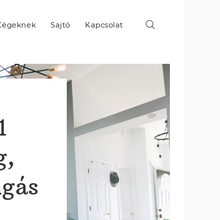
Cégeknek
Sajtó
Kapcsolat
1
g,
ngás