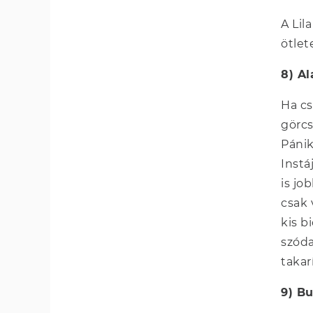
A Lil
ötlet
8) Al
Ha cs
görcs
Pánik
Instá
is jo
csak 
kis b
szóda
takar
9) B