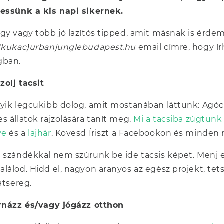
essünk a kis napi sikernek.
gy vagy több jó lazítós tipped, amit másnak is érde
o(kukac)urbanjunglebudapest.hu
email címre, hogy ír
gban.
jzolj tacsit
yik legcukibb dolog, amit mostanában láttunk: Agóc
s állatok rajzolására tanít meg.
Mi a tacsiba zúgtunk
ve
és a
lajhár
. Kövesd Íriszt a Facebookon és minden 
 szándékkal nem szúrunk be ide tacsis képet. Menj el 
lálod. Hidd el, nagyon aranyos az egész projekt, tet
latsereg.
rnázz és/vagy jógázz otthon