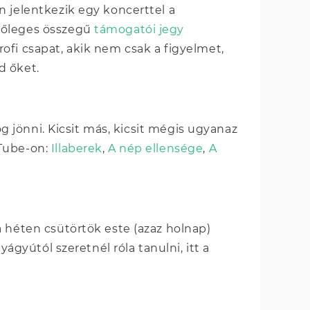
n jelentkezik egy koncerttel a
zőleges összegű
támogatói jegy
ofi csapat, akik nem csak a figyelmet,
d őket.
og jönni. Kicsit más, kicsit mégis ugyanaz
uTube-on:
Illaberek
,
A nép ellensége
,
A
a héten csütörtök este (azaz holnap)
yágyútól szeretnél róla tanulni, itt a