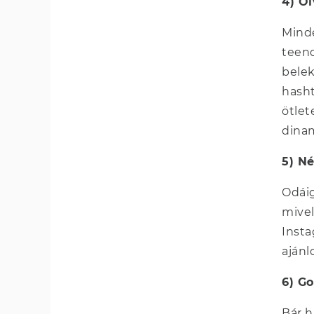
4) O
Minde
teend
belek
hash
ötlet
dinam
5) N
Odáig
mivel
Inst
ajánl
6) G
Bár h