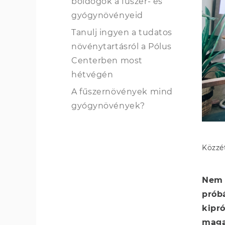
boldogok a fűszer- és
gyógynövényeid
Tanulj ingyen a tudatos
növénytartásról a Pólus
Centerben most
hétvégén
A fűszernövények mind
gyógynövények?
Közzé
Nem 
próbá
kipró
maga