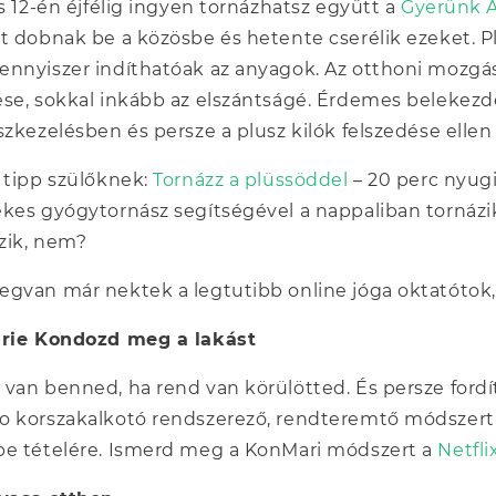
is 12-én éjfélig ingyen tornázhatsz együtt a
Gyerünk 
t dobnak be a közösbe és hetente cserélik ezeket. Pl
nnyiszer indíthatóak az anyagok. Az otthoni mozgá
se, sokkal inkább az elszántságé. Érdemes belekezden
szkezelésben és persze a plusz kilók felszedése elle
 tipp szülőknek:
Tornázz a plüssöddel
– 20 perc nyug
kes gyógytornász segítségével a nappaliban tornázik 
zik, nem?
gvan már nektek a legtutibb online jóga oktatótok,
arie Kondozd meg a lakást
van benned, ha rend van körülötted. És persze fordít
 korszakalkotó rendszerező, rendteremtő módszert dol
e tételére. Ismerd meg a KonMari módszert a
Netfli