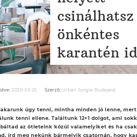
csinálhatsz
önkéntes
karantén i
téve:
2020-03-25
Szerző:
Urban Jungle Budapest
akarunk úgy tenni, mintha minden jó lenne, mert 
lunk tenni ellene. Találtunk 12+1 dolgot, ami sok
báltad az ötleteink közül valamelyiket és ha csak
d, írd meg nekünk bármelyik csatornán, hogy kapj