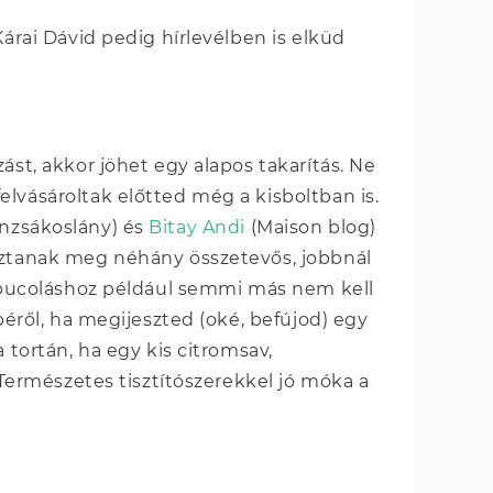
 Kárai Dávid pedig hírlevélben is elküd
ást, akkor jöhet egy alapos takarítás. Ne
lvásároltak előtted még a kisboltban is.
nzsákoslány) és
Bitay Andi
(Maison blog)
osztanak meg néhány összetevős, jobbnál
körpucoláshoz például semmi más nem kell
péről, ha megijeszted (oké, befújod) egy
 tortán, ha egy kis citromsav,
. Természetes tisztítószerekkel jó móka a